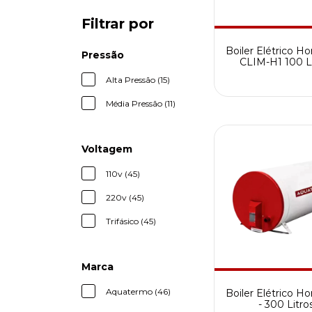
Filtrar por
Boiler Elétrico Ho
Pressão
CLIM-H1 100 Li
Alta Pressão (15)
Média Pressão (11)
Voltagem
110v (45)
220v (45)
Trifásico (45)
Marca
Aquatermo (46)
Boiler Elétrico Ho
- 300 Litro