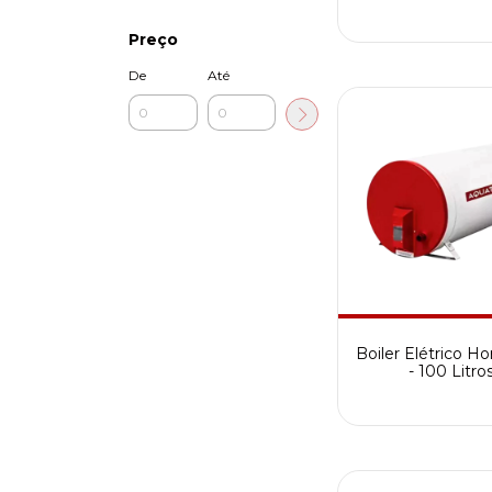
Preço
De
Até
Boiler Elétrico Ho
- 100 Litro