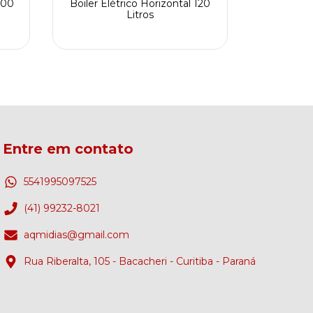
300
Boiler Elétrico Horizontal 120
Boiler El
Litros
Entre em contato
5541995097525
(41) 99232-8021
aqmidias@gmail.com
Rua Riberalta, 105 - Bacacheri - Curitiba - Paraná